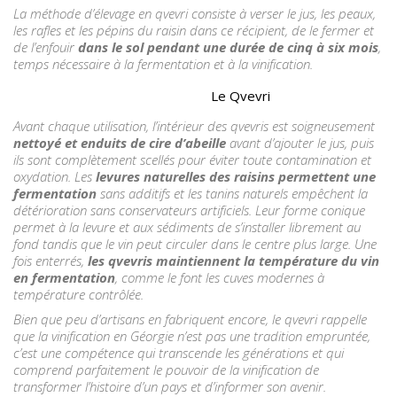
La méthode d’élevage en qvevri consiste à verser le jus, les peaux,
les rafles et les pépins du raisin dans ce récipient, de le fermer et
de l’enfouir
dans le sol pendant une durée de cinq à six mois
,
temps nécessaire à la fermentation et à la vinification.
Le Qvevri
Avant chaque utilisation, l’intérieur des qvevris est soigneusement
nettoyé et enduits de cire d’abeille
avant d’ajouter le jus, puis
ils sont complètement scellés pour éviter toute contamination et
oxydation. Les
levures naturelles des raisins permettent une
fermentation
sans additifs et les tanins naturels empêchent la
détérioration sans conservateurs artificiels. Leur forme conique
permet à la levure et aux sédiments de s’installer librement au
fond tandis que le vin peut circuler dans le centre plus large. Une
fois enterrés,
les qvevris maintiennent la température du vin
en fermentation
, comme le font les cuves modernes à
température contrôlée.
Bien que peu d’artisans en fabriquent encore, le qvevri rappelle
que la vinification en Géorgie n’est pas une tradition empruntée,
c’est une compétence qui transcende les générations et qui
comprend parfaitement le pouvoir de la vinification de
transformer l’histoire d’un pays et d’informer son avenir.