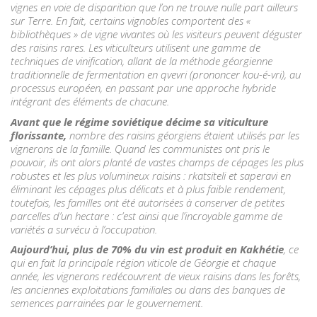
vignes en voie de disparition que l’on ne trouve nulle part ailleurs
sur Terre. En fait, certains vignobles comportent des «
bibliothèques » de vigne vivantes où les visiteurs peuvent déguster
des raisins rares. Les viticulteurs utilisent une gamme de
techniques de vinification, allant de la méthode géorgienne
traditionnelle de fermentation en qvevri (prononcer kou-é-vri), au
processus européen, en passant par une approche hybride
intégrant des éléments de chacune.
Avant que le régime soviétique décime sa viticulture
florissante,
nombre des raisins géorgiens étaient utilisés par les
vignerons de la famille. Quand les communistes ont pris le
pouvoir, ils ont alors planté de vastes champs de cépages les plus
robustes et les plus volumineux raisins : rkatsiteli et saperavi en
éliminant les cépages plus délicats et à plus faible rendement,
toutefois, les familles ont été autorisées à conserver de petites
parcelles d’un hectare : c’est ainsi que l’incroyable gamme de
variétés a survécu à l’occupation.
Aujourd’hui, plus de 70% du vin est produit en Kakhétie
, ce
qui en fait la principale région viticole de Géorgie et chaque
année, les vignerons redécouvrent de vieux raisins dans les forêts,
les anciennes exploitations familiales ou dans des banques de
semences parrainées par le gouvernement.