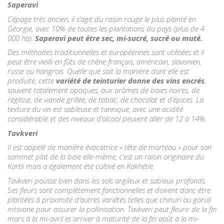
Saperavi
Cépage très ancien, il s’agit du raisin rouge le plus planté en
Géorgie, avec 10% de toutes les plantations du pays (plus de 4
000 ha).
Saperavi peut être sec, mi-sucré, sucré ou muté.
Des méthodes traditionnelles et européennes sont utilisées et il
peut être vieilli en fûts de chêne français, américain, slavonien,
russe ou hongrois. Quelle que soit la manière dont elle est
produite, cette
variété de teinturier donne des vins encrés
,
souvent totalement opaques, aux arômes de baies noires, de
réglisse, de viande grillée, de tabac, de chocolat et d’épices. La
texture du vin est sableuse et tannique, avec une acidité
considérable et des niveaux d’alcool peuvent aller de 12 à 14%.
Tavkveri
Il est appelé de manière évocatrice « tête de marteau » pour son
sommet plat de la baie elle-même, c’est un raisin originaire du
Kartli mais a également été cultivé en Kakhétie.
Tavkveri pousse bien dans les sols argileux et sableux profonds.
Ses fleurs sont complètement fonctionnelles et doivent donc être
plantées à proximité d’autres variétés telles que chinuri ou goruli
mtsvane pour assurer la pollinisation. Tavkveri peut fleurir de la fin
mars à la mi-avril et arriver à maturité de la fin août à la mi-