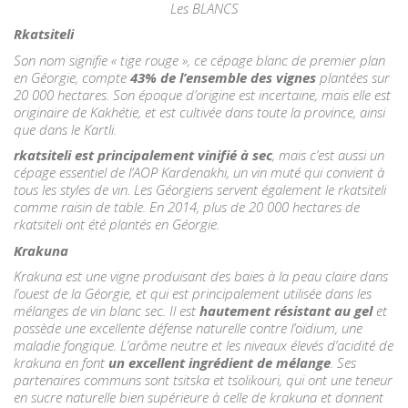
Les BLANCS
Rkatsiteli
Son nom signifie « tige rouge », ce cépage blanc de premier plan
en Géorgie, compte
43% de l’ensemble des vignes
plantées sur
20 000 hectares. Son époque d’origine est incertaine, mais elle est
originaire de Kakhétie, et est cultivée dans toute la province, ainsi
que dans le Kartli.
rkatsiteli est principalement vinifié à sec
, mais c’est aussi un
cépage essentiel de l’AOP Kardenakhi, un vin muté qui convient à
tous les styles de vin. Les Géorgiens servent également le rkatsiteli
comme raisin de table. En 2014, plus de 20 000 hectares de
rkatsiteli ont été plantés en Géorgie.
Krakuna
Krakuna est une vigne produisant des baies à la peau claire dans
l’ouest de la Géorgie, et qui est principalement utilisée dans les
mélanges de vin blanc sec. Il est
hautement résistant au gel
et
possède une excellente défense naturelle contre l’oïdium, une
maladie fongique. L’arôme neutre et les niveaux élevés d’acidité de
krakuna en font
un excellent ingrédient de mélange
. Ses
partenaires communs sont tsitska et tsolikouri, qui ont une teneur
en sucre naturelle bien supérieure à celle de krakuna et donnent