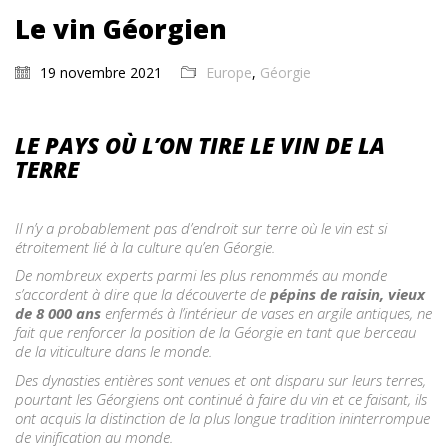
Le vin Géorgien
19 novembre 2021
Europe
,
Géorgie
LE PAYS OÙ L’ON TIRE LE VIN DE LA
TERRE
Il n’y a probablement pas d’endroit sur terre où le vin est si
étroitement lié à la culture qu’en Géorgie.
De nombreux experts parmi les plus renommés au monde
s’accordent à dire que la découverte de
pépins de raisin, vieux
de 8 000 ans
enfermés à l’intérieur de vases en argile antiques, ne
fait que renforcer la position de la Géorgie en tant que berceau
de la viticulture dans le monde.
Des dynasties entières sont venues et ont disparu sur leurs terres,
pourtant les Géorgiens ont continué à faire du vin et ce faisant, ils
ont acquis la distinction de la plus longue tradition ininterrompue
de vinification au monde.