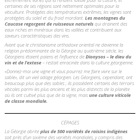
extrêmement variés qui la rendent idéale pour la culture, et
certaines de ses régions sont nettement optimales pour la
viticulture. Protégées des températures extrêmes, les vignes sont
protégées du soleil et du froid mordant.
Les montagnes du
Caucase regorgent de ruisseaux naturels
qui drainent des
eaux riches en minéraux dans les vallées et contribuent aux
saveurs caractéristiques des vins.
Avant que le christianisme orthodoxe oriental ne devienne la
religion prédominante de la Géorgie au quatrième siècle, les
Géorgiens étaient païens et l’influence de
Dionysos – le dieu du
vin et de l’extase
– restait enracinée dans la culture géorgienne.
«Donnez-moi une vigne et vous pourrez me faire vivre sur le
sable», dit un vieil adage géorgien. Les Géorgiens, cependant, ont
beaucoup plus que des sables ; ils possèdent certains des terroirs
viticoles parmi les plus anciens et les plus distincts de la planète
où ils ont cultivé plus que de la vigne, mais
une culture viticole
de classe mondiale.
CÉPAGES
La Géorgie abrite
plus de 500 variétés de raisins indigènes
soit près d’un sixième des variétés mondiales, y compris des