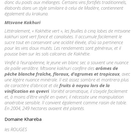
donc du poids aux mélanges. Certains vins fortifiés traditionnels,
élaborés dans un style similaire à celui de Madère, contiennent
également du krakuna.
Mtsvane Kakhuri
Littéralement, « Kakhétie vert », les feuilles à cinq lobes de mtsvane
kakhuri sont vert foncé et canalisées. Il accumule facilement le
sucre tout en conservant une acidité élevée, d’où sa pertinence
pour les vins doux mutés. Les rendements sont généreux, et il
pousse bien sur les sols calcaires de Kakhétie.
Vinifié à l’européenne, le jeune vin blanc sec a souvent une nuance
de paille verdâtre. Mtsvane kakhuri confère des
arômes de
pêche blanche fraîche, floraux, d’agrumes et tropicaux
, avec
une légère nuance minérale. Il est assez sombre et montrera plus
de caractère d’abricot et de
fruits à noyau lors de la
vinification en qvevri
. Variété aromatique, il s’oxyde facilement
et, à moins d’être vinifié en qvevri, il nécessite une manipulation
anaérobie sensible. Il convient également comme raisin de table.
En 2004, 249 hectares avaient été plantés.
Domaine Khareba
les ROUGES